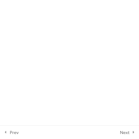
Copyright © 2026 Full Bright Indonesia | Powered by
Astra WordPress
Theme
Prev
Next