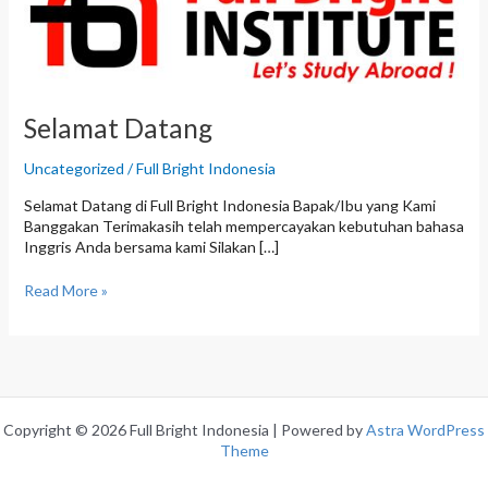
a
m
a
t
D
a
Selamat Datang
t
a
Uncategorized
/
Full Bright Indonesia
n
g
Selamat Datang di Full Bright Indonesia Bapak/Ibu yang Kami
Banggakan Terimakasih telah mempercayakan kebutuhan bahasa
Inggris Anda bersama kami Silakan […]
Read More »
Copyright © 2026 Full Bright Indonesia | Powered by
Astra WordPress
Theme