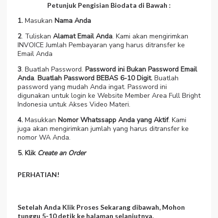
Petunjuk Pengisian Biodata di Bawah :
1.
Masukan
Nama Anda
2
. Tuliskan
Alamat Email Anda
. Kami akan mengirimkan
INVOICE Jumlah Pembayaran yang harus ditransfer ke
Email Anda
3
. Buatlah Password.
Password ini Bukan Password Email
Anda
.
Buatlah Password BEBAS 6-10 Digit.
Buatlah
password yang mudah Anda ingat. Password ini
digunakan untuk login ke Website Member Area Full Bright
Indonesia untuk Akses Video Materi.
4.
Masukkan
Nomor Whatssapp Anda yang Aktif
. Kami
juga akan mengirimkan jumlah yang harus ditransfer ke
nomor WA Anda.
5. Klik
Create an Order
PERHATIAN!
Setelah Anda Klik
Proses Sekarang
dibawah, Mohon
tunggu
5-10 detik
ke halaman selanjutnya.